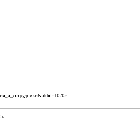
рация_и_сотрудники&oldid=1020
»
5.