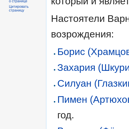
который и являе
о странице
Цитировать
страницу
Настоятели Варн
возрождения:
Борис (Храмцо
Захария (Шкури
Силуан (Глазки
Пимен (Артюхо
год.