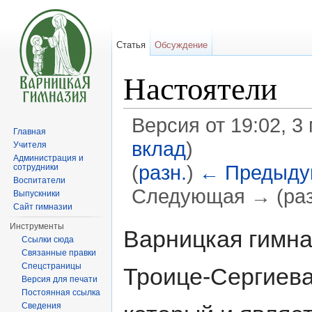
Статья
Обсуждение
Настоятели
Версия от 19:02, 3
Главная
вклад
)
Учителя
Администрация и
(
разн.
)
← Предыду
сотрудники
Воспитатели
Следующая → (раз
Выпускники
Сайт гимназии
Перейти к:
навигация
,
поиск
Инструменты
Варницкая гимна
Ссылки сюда
Связанные правки
Спецстраницы
Троице-Сергиева
Версия для печати
Постоянная ссылка
Сведения