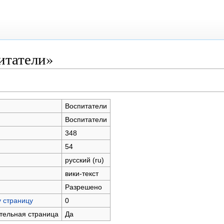
итатели»
Воспитатели
Воспитатели
348
54
русский (ru)
вики-текст
Разрешено
у страницу
0
ательная страница
Да