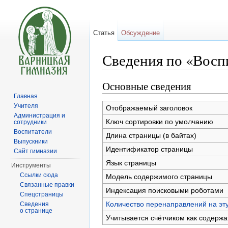
Статья
Обсуждение
Сведения по «Восп
Перейти к:
навигация
,
поиск
Основные сведения
Главная
Учителя
Отображаемый заголовок
Администрация и
Ключ сортировки по умолчанию
сотрудники
Воспитатели
Длина страницы (в байтах)
Выпускники
Идентификатор страницы
Сайт гимназии
Язык страницы
Инструменты
Ссылки сюда
Модель содержимого страницы
Связанные правки
Индексация поисковыми роботами
Спецстраницы
Количество перенаправлений на эт
Сведения
о странице
Учитывается счётчиком как содерж