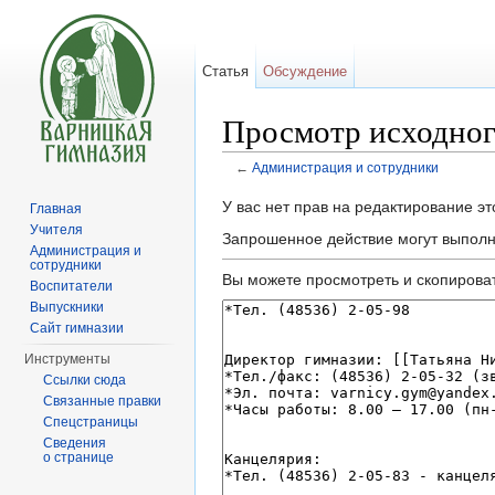
Статья
Обсуждение
Просмотр исходног
←
Администрация и сотрудники
Перейти к:
навигация
,
поиск
У вас нет прав на редактирование э
Главная
Учителя
Запрошенное действие могут выполня
Администрация и
сотрудники
Вы можете просмотреть и скопироват
Воспитатели
Выпускники
Сайт гимназии
Инструменты
Ссылки сюда
Связанные правки
Спецстраницы
Сведения
о странице